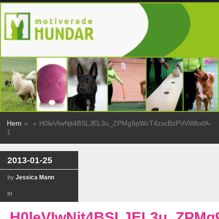
Hem
»
»
H0leVIwNjt4BSLJEL3u_ZPMg9pWcT4zxcBzPVVWbxfA-
1
2013-01-25
by
Jessica Mann
in
H0leVIwNjt4BSLJEL3u_ZPM