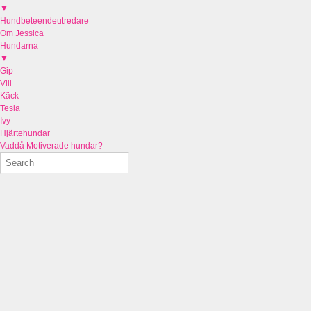
▼
Hundbeteendeutredare
Om Jessica
Hundarna
▼
Gip
Vill
Käck
Tesla
Ivy
Hjärtehundar
Vaddå Motiverade hundar?