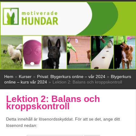
Hem
»
Kurser
»
Privat: Blygerkurs online – vår 2024
»
Blygerkurs
online – kurs vår 2024
»
Lektion 2: Balans och kroppskontroll
Lektion 2: Balans och
kroppskontroll
Detta innehåll är lösenordsskyddat. För att se det, ange ditt
lösenord nedan: