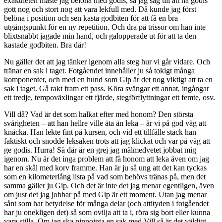
exaktheten måste jag belöna med godis, så jag såg till att ha godis
gott nog och stort nog att vara lekfull med. Då kunde jag först
belöna i position och sen kasta godbiten för att få en bra
utgångspunkt för en ny repetition. Och dra på trissor om han inte
blixtsnabbt jagade min hand, och galopperade ut för att ta den
kastade godbiten. Bra där!
Nu gäller det att jag tänker igenom alla steg hur vi går vidare. Och
tränar en sak i taget. Fotgåendet innehåller ju så tokigt många
komponenter, och med en hund som Gip är det nog viktigt att ta en
sak i taget. Gå rakt fram ett pass. Köra svängar ett annat, ingångar
ett tredje, tempoväxlingar ett fjärde, stegförflyttningar ett femte, osv.
Vill då? Vad är det som halkat efter med honom? Den största
svårigheten – att han hellre ville äta än leka – är vi på god väg att
knäcka. Han lekte fint på kursen, och vid ett tillfälle stack han
faktiskt och snodde leksaken trots att jag klickat och var på väg att
ge godis. Hurra! Så där är en grej jag målmedvetet jobbat mig
igenom. Nu är det inga problem att få honom att leka även om jag
har en skål med korv framme. Han är ju så ung att det kan tyckas
som en kilometerlång lista på vad som behövs tränas på, men det
samma gäller ju Gip. Och det är inte det jag menar egentligen, även
om just det jag jobbar på med Gip är ett moment. Utan jag menar
sånt som har betydelse för många delar (och attityden i fotgåendet
har ju onekligen det) så som ovilja att ta i, röra sig bort eller kunna
vara stilla. Om jag ska pinpointa en sak med Vill så är det väldigt