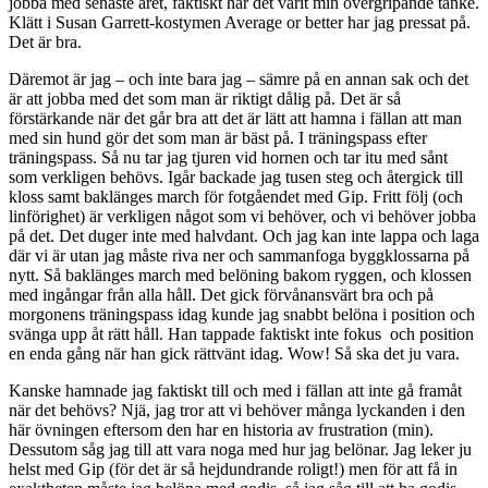
jobba med senaste året, faktiskt har det varit min övergripande tanke.
Klätt i Susan Garrett-kostymen Average or better har jag pressat på.
Det är bra.
Däremot är jag – och inte bara jag – sämre på en annan sak och det
är att jobba med det som man är riktigt dålig på. Det är så
förstärkande när det går bra att det är lätt att hamna i fällan att man
med sin hund gör det som man är bäst på. I träningspass efter
träningspass. Så nu tar jag tjuren vid hornen och tar itu med sånt
som verkligen behövs. Igår backade jag tusen steg och återgick till
kloss samt baklänges march för fotgåendet med Gip. Fritt följ (och
linförighet) är verkligen något som vi behöver, och vi behöver jobba
på det. Det duger inte med halvdant. Och jag kan inte lappa och laga
där vi är utan jag måste riva ner och sammanfoga byggklossarna på
nytt. Så baklänges march med belöning bakom ryggen, och klossen
med ingångar från alla håll. Det gick förvånansvärt bra och på
morgonens träningspass idag kunde jag snabbt belöna i position och
svänga upp åt rätt håll. Han tappade faktiskt inte fokus och position
en enda gång när han gick rättvänt idag. Wow! Så ska det ju vara.
Kanske hamnade jag faktiskt till och med i fällan att inte gå framåt
när det behövs? Njä, jag tror att vi behöver många lyckanden i den
här övningen eftersom den har en historia av frustration (min).
Dessutom såg jag till att vara noga med hur jag belönar. Jag leker ju
helst med Gip (för det är så hejdundrande roligt!) men för att få in