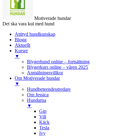
Motiverade hundar
Det ska vara kul med hund
Attityd hundkunskap
Blogg
Aktuellt
Kurser
▼
Blygerhund online – fortsättning
Blygerkurs online – våren 2025
Anmälningsvillkor
Om Motiverade hundar
▼
Hundbeteendeutredare
Om Jessica
Hundarna
▼
Gip
Vill
Käck
Tesla
Ivy