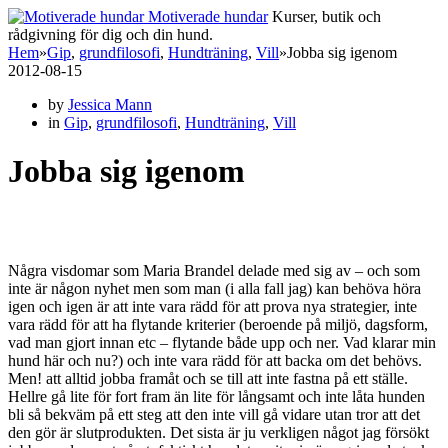
Motiverade hundar
Kurser, butik och
rådgivning för dig och din hund.
Hem
»
Gip
,
grundfilosofi
,
Hundträning
,
Vill
»
Jobba sig igenom
2012-08-15
by
Jessica Mann
in
Gip
,
grundfilosofi
,
Hundträning
,
Vill
Jobba sig igenom
Några visdomar som Maria Brandel delade med sig av – och som
inte är någon nyhet men som man (i alla fall jag) kan behöva höra
igen och igen är att inte vara rädd för att prova nya strategier, inte
vara rädd för att ha flytande kriterier (beroende på miljö, dagsform,
vad man gjort innan etc – flytande både upp och ner. Vad klarar min
hund här och nu?) och inte vara rädd för att backa om det behövs.
Men! att alltid jobba framåt och se till att inte fastna på ett ställe.
Hellre gå lite för fort fram än lite för långsamt och inte låta hunden
bli så bekväm på ett steg att den inte vill gå vidare utan tror att det
den gör är slutprodukten. Det sista är ju verkligen något jag försökt