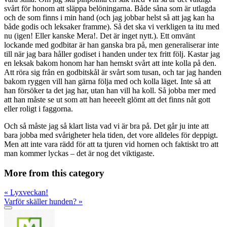
svårt för honom att släppa belöningarna. Både såna som är utlagda
och de som finns i min hand (och jag jobbar helst så att jag kan ha
både godis och leksaker framme). Så det ska vi verkligen ta itu med
nu (igen! Eller kanske Mera!. Det är inget nytt.). Ett omvänt
lockande med godbitar är han ganska bra på, men generaliserar inte
till när jag bara håller godiset i handen under tex fritt följ. Kastar jag
en leksak bakom honom har han hemskt svårt att inte kolla på den.
Att röra sig från en godbitskål är svårt som tusan, och tar jag handen
bakom ryggen vill han gärna följa med och kolla läget. Inte så att
han försöker ta det jag har, utan han vill ha koll. Så jobba mer med
att han måste se ut som att han heeeelt glömt att det finns nåt gott
eller roligt i faggorna.
Och så måste jag så klart lista vad vi är bra på. Det går ju inte att
bara jobba med svårigheter hela tiden, det vore alldeles för deppigt.
Men att inte vara rädd för att ta tjuren vid hornen och faktiskt tro att
man kommer lyckas – det är nog det viktigaste.
More from this category
«
Lyxveckan!
Varför skäller hunden?
»