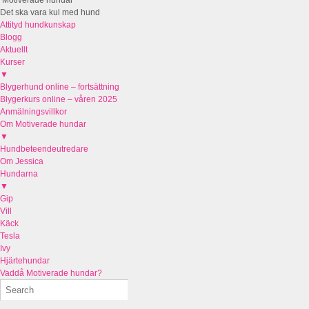
Det ska vara kul med hund
Attityd hundkunskap
Blogg
Aktuellt
Kurser
▼
Blygerhund online – fortsättning
Blygerkurs online – våren 2025
Anmälningsvillkor
Om Motiverade hundar
▼
Hundbeteendeutredare
Om Jessica
Hundarna
▼
Gip
Vill
Käck
Tesla
Ivy
Hjärtehundar
Vaddå Motiverade hundar?