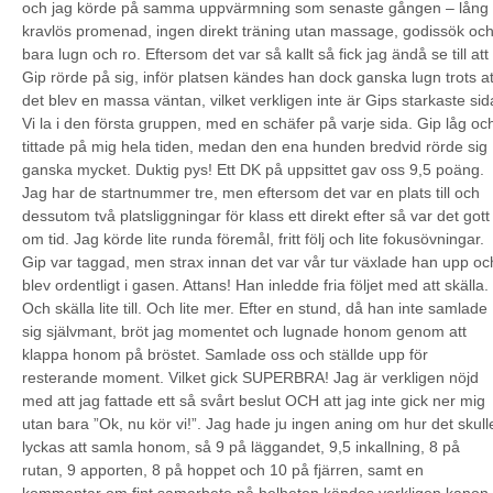
och jag körde på samma uppvärmning som senaste gången – lång
kravlös promenad, ingen direkt träning utan massage, godissök oc
bara lugn och ro. Eftersom det var så kallt så fick jag ändå se till att
Gip rörde på sig, inför platsen kändes han dock ganska lugn trots at
det blev en massa väntan, vilket verkligen inte är Gips starkaste sid
Vi la i den första gruppen, med en schäfer på varje sida. Gip låg oc
tittade på mig hela tiden, medan den ena hunden bredvid rörde sig
ganska mycket. Duktig pys! Ett DK på uppsittet gav oss 9,5 poäng.
Jag har de startnummer tre, men eftersom det var en plats till och
dessutom två platsliggningar för klass ett direkt efter så var det gott
om tid. Jag körde lite runda föremål, fritt följ och lite fokusövningar.
Gip var taggad, men strax innan det var vår tur växlade han upp oc
blev ordentligt i gasen. Attans! Han inledde fria följet med att skälla.
Och skälla lite till. Och lite mer. Efter en stund, då han inte samlade
sig självmant, bröt jag momentet och lugnade honom genom att
klappa honom på bröstet. Samlade oss och ställde upp för
resterande moment. Vilket gick SUPERBRA! Jag är verkligen nöjd
med att jag fattade ett så svårt beslut OCH att jag inte gick ner mig
utan bara ”Ok, nu kör vi!”. Jag hade ju ingen aning om hur det skull
lyckas att samla honom, så 9 på läggandet, 9,5 inkallning, 8 på
rutan, 9 apporten, 8 på hoppet och 10 på fjärren, samt en
kommentar om fint samarbete på helheten kändes verkligen kanon.