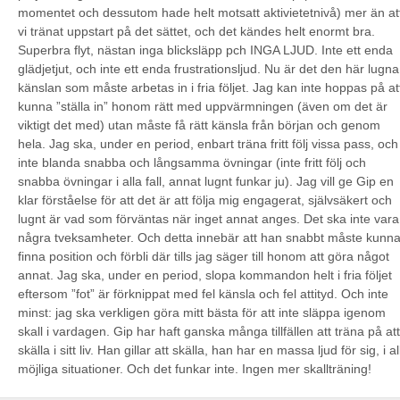
momentet och dessutom hade helt motsatt aktivietetnivå) mer än at
vi tränat uppstart på det sättet, och det kändes helt enormt bra.
Superbra flyt, nästan inga blicksläpp pch INGA LJUD. Inte ett enda
glädjetjut, och inte ett enda frustrationsljud. Nu är det den här lugna
känslan som måste arbetas in i fria följet. Jag kan inte hoppas på at
kunna ”ställa in” honom rätt med uppvärmningen (även om det är
viktigt det med) utan måste få rätt känsla från början och genom
hela. Jag ska, under en period, enbart träna fritt följ vissa pass, och
inte blanda snabba och långsamma övningar (inte fritt följ och
snabba övningar i alla fall, annat lugnt funkar ju). Jag vill ge Gip en
klar förståelse för att det är att följa mig engagerat, självsäkert och
lugnt är vad som förväntas när inget annat anges. Det ska inte vara
några tveksamheter. Och detta innebär att han snabbt måste kunn
finna position och förbli där tills jag säger till honom att göra något
annat. Jag ska, under en period, slopa kommandon helt i fria följet
eftersom ”fot” är förknippat med fel känsla och fel attityd. Och inte
minst: jag ska verkligen göra mitt bästa för att inte släppa igenom
skall i vardagen. Gip har haft ganska många tillfällen att träna på att
skälla i sitt liv. Han gillar att skälla, han har en massa ljud för sig, i al
möjliga situationer. Och det funkar inte. Ingen mer skallträning!