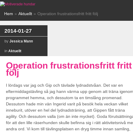
Hem
»
Aktuellt
»
Operation frustrationsfritt fritt följ
2014-01-27
by
Jessica Mann
in
Aktuellt
Operation frustrationsfritt fritt
följ
I lördags var jag och Gip och tävlade lydnadstvåan. Det var en
eftermiddagstävling så jag hann värma upp genom att träna igeno
programmet hemma, och dessutom ta en timslång promenad.
Dessutom hade min vän Ingerid varit på besök hela veckan vilket
inneburit, utöver en hel del lydnadsträning, att Gippen fått träna
agility. Och dessutom valla (om än inte mycket). Goda förutsättning
för att den lille räserhunden skulle befinna sig i rätt aktivitetsnivå m
andra ord. Vi kom till tävlingsplatsen en dryg timme innan samling,