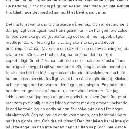
De neddrag vi fick fick vi på grund av ljud, men hade jag inte avbruti
fria följet hade det med all sannolikhet blivit ännu värre.
Det fria följet var ju där Gip brukade gå ner sig. Och är det moment
där jag lagt överlägset flest träningstimmar. Han har god förståelse
för vad som ska göras (uppfattar jag det som), men uppebarligen
medföljer där en felaktig känsla. Jag ska inte säga att det är
belöningsförväntan (även om det säkert är en del av sanningen) ut
snarare en känsla av bubbel. Jag har belönat det fria följet
superhäftigt för att få honom att älska det – och den känslan finns
naturligtvis inbyggd i själva momentet. Så, idag startade operation
frustrationsfritt fritt följ! Jag backade bandet till valplekarna och lät
honom söka min sida frivilligt (vilket han så klart gör direkt). Klickad
och var noga med att variera den lugna belöningen. En godis från
handen, ett godissök på backen, ett omvänt lockande. När jag
lekbelönade var jag noga att ge en godis före leken (som fungerar
mer som pysventil) och att inleda arbetet med ett omvänt lockande.
Ibland kastade jag en godis så han fick söka min sida i lite högre
aktivitetsnivå. Jag sa inte ett enda kommando, och berättade bara
när han gjorde rätt. Och dra på trissor! Den här leken har vi inte gjo
på jättelänge, nästan inte sedan han var liten valp (och inte kunde