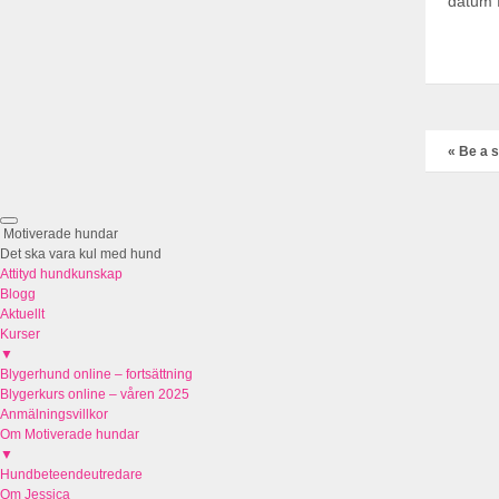
datum f
«
Be a s
Motiverade hundar
Det ska vara kul med hund
Attityd hundkunskap
Blogg
Aktuellt
Kurser
▼
Blygerhund online – fortsättning
Blygerkurs online – våren 2025
Anmälningsvillkor
Om Motiverade hundar
▼
Hundbeteendeutredare
Om Jessica