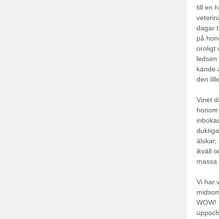
till en
veterin
dagar t
på hono
oroligt 
ledsen 
kände a
den lill
Vinet d
honom h
inbokad
duktiga
älskar
ikväll
massa a
Vi har 
midsom
WOW! Så
uppochn