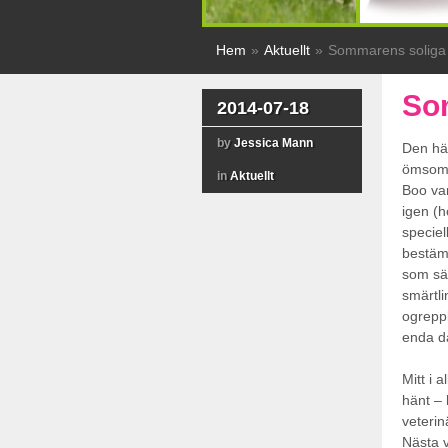
Hem
»
Aktuellt
»
Sommarens soliga
So
2014-07-18
by
Jessica Mann
Den här
ömsom… 
in
Aktuellt
Boo van
igen (h
speciel
bestämt
som säk
smärtli
ogreppb
enda da
Mitt i 
hänt – 
veterin
Nästa 