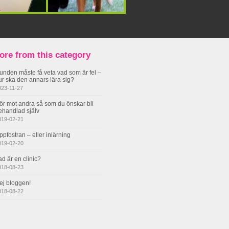
ore from this category
unden måste få veta vad som är fel –
ur ska den annars lära sig?
023-11-27
ör mot andra så som du önskar bli
ehandlad själv
019-02-21
ppfostran – eller inlärning
019-02-20
ad är en clinic?
018-08-23
ej bloggen!
018-08-22