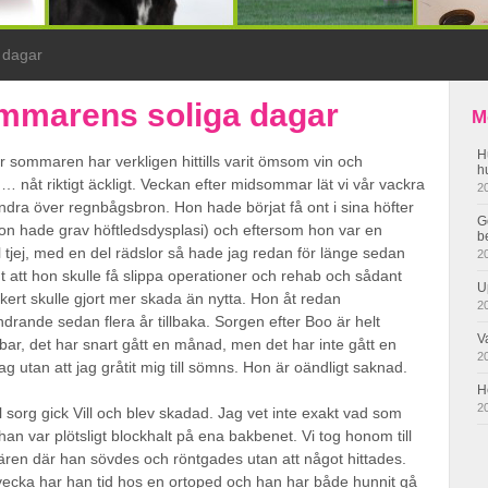
 dagar
mmarens soliga dagar
M
H
 sommaren har verkligen hittills varit ömsom vin och
h
nåt riktigt äckligt. Veckan efter midsommar lät vi vår vackra
2
dra över regnbågsbron. Hon hade börjat få ont i sina höfter
G
on hade grav höftledsdysplasi) och eftersom hon var en
b
l tjej, med en del rädslor så hade jag redan för länge sedan
2
 att hon skulle få slippa operationer och rehab och sådant
U
ert skulle gjort mer skada än nytta. Hon åt redan
2
ndrande sedan flera år tillbaka. Sorgen efter Boo är helt
V
ar, det har snart gått en månad, men det har inte gått en
2
g utan att jag gråtit mig till sömns. Hon är oändligt saknad.
H
2
all sorg gick Vill och blev skadad. Jag vet inte exakt vad som
han var plötsligt blockhalt på ena bakbenet. Vi tog honom till
ären där han sövdes och röntgades utan att något hittades.
vecka har han tid hos en ortoped och han har både hunnit gå