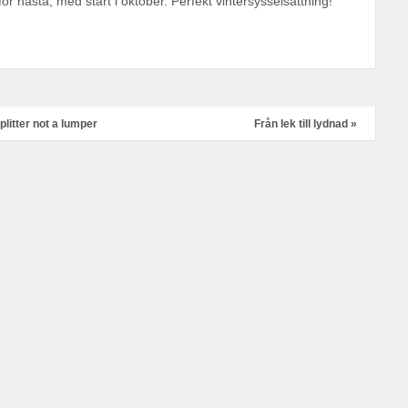
ör nästa, med start i oktober. Perfekt vintersysselsättning!
plitter not a lumper
Från lek till lydnad
»