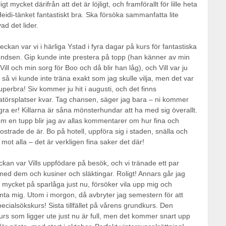
igt mycket därifrån att det är löjligt, och framförallt för lille heta
 Heidi-tänket fantastiskt bra. Ska försöka sammanfatta lite
vad det lider.
eckan var vi i härliga Ystad i fyra dagar på kurs för fantastiska
endsen. Gip kunde inte prestera på topp (han känner av min
 Vill och min sorg för Boo och då blir han låg), och Vill var ju
så vi kunde inte träna exakt som jag skulle vilja, men det var
perbra! Siv kommer ju hit i augusti, och det finns
törsplatser kvar. Tag chansen, säger jag bara – ni kommer
gra er! Killarna är såna mönsterhundar att ha med sig överallt.
om en tupp blir jag av allas kommentarer om hur fina och
ostrade de är. Bo på hotell, uppföra sig i staden, snälla och
 mot alla – det är verkligen fina saker det där!
ckan var Vills uppfödare på besök, och vi tränade ett par
ed dem och kusiner och släktingar. Roligt! Annars går jag
mycket på sparlåga just nu, försöker vila upp mig och
ta mig. Utom i morgon, då avbryter jag semestern för att
pecialsökskurs! Sista tillfället på vårens grundkurs. Den
rs som ligger ute just nu är full, men det kommer snart upp