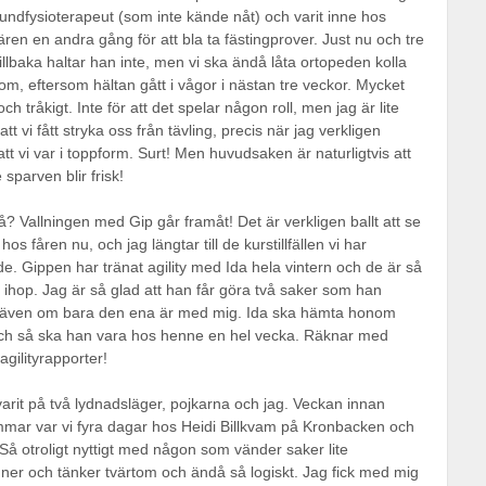
 hundfysioterapeut (som inte kände nåt) och varit inne hos
ären en andra gång för att bla ta fästingprover. Just nu och tre
illbaka haltar han inte, men vi ska ändå låta ortopeden kolla
m, eftersom hältan gått i vågor i nästan tre veckor. Mycket
och tråkigt. Inte för att det spelar någon roll, men jag är lite
att vi fått stryka oss från tävling, precis när jag verkligen
tt vi var i toppform. Surt! Men huvudsaken är naturligtvis att
e sparven blir frisk!
å? Vallningen med Gip går framåt! Det är verkligen ballt att se
os fåren nu, och jag längtar till de kurstillfällen vi har
e. Gippen har tränat agility med Ida hela vintern och de är så
 ihop. Jag är så glad att han får göra två saker som han
, även om bara den ena är med mig. Ida ska hämta honom
 och så ska han vara hos henne en hel vecka. Räknar med
gilityrapporter!
varit på två lydnadsläger, pojkarna och jag. Veckan innan
mar var vi fyra dagar hos Heidi Billkvam på Kronbacken och
 otroligt nyttigt med någon som vänder saker lite
er och tänker tvärtom och ändå så logiskt. Jag fick med mig