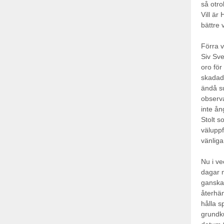
så otrol
Vill är
bättre 
Förra v
Siv Sv
oro för
skadad 
ändå su
observa
inte ån
Stolt s
väluppf
vänliga
Nu i ve
dagar m
ganska 
återhäm
hålla s
grundku