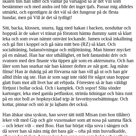
skålen tills han sitter och väntar på varsågod så är det Vill som
bestämmer och med andra ord blir det inget tjafs. Passar mig alldeles
utmärkt, och egentligen är det väl så det fungerar på de flesta
hundar, men på Vill är det så tydligt!
Sitt, backa, klossen, snurra, ligg med hakan i backen, nosduttar och
hoppstå är de saker vi tränat på förutom hämta dummy samt så klart
leka och som ovan nämnt omvänt lockande. Jamen också inkallning
och gå fint i koppel och gå nära mitt ben (RZ) så klart. Och
socialträning, balansövningar och miljöträning. Man hinner mycket
på en månad. Han har stor uthållighet, ett helt fantastiskt driv och
svansen med den finaste vita tippen går som en aktersnurra. Och han
låter som han snarkar när han känner doften av nåt gott. Jag måste
filma! Han är duktig på att förvarna när han vill gå ut och han gör
alltid ifrån sig ute. Han är som sagt inte rädd för något utan hoppar
glatt fram mot allt livet har att erbjuda. Förresten så är han väldigt
förtjust i bollar också. Och i kamplek. Och sopor! Slita sönder
kartonger, leka med gamla petflaskor, strimla tidningar och bära runt
på en stor boll av hopknycklad tejp är favoritsysselsättningar. Och
kottar, pinnar och snö är ju lajbans det också.
Han älskar sina syskon, han sover tätt intill Mixan (om hon tillåter)
leker vilt med Gip och gör vuxensaker som att nosa på samma fläck
– och leker vilt – med Boo. Han har börjat vilja sova i sängen och
då sover han så nära mig det bara går – ofta på min huvudkudde,