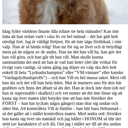
Idag fyller världens finaste lilla tollare tre hela månader! Kan inte
fatta att han redan varit i våra liv en hel månad – det har gått helt
otroligt fort. Jag är väldigt förtjust, för att inte säga förälskad, i min
valp. Han är så himla rolig! Han tar för sig av livet och är betydligt
mera på än någon av de andra. Han tar det han vill ha, han gör det
han vill göra, och han går dit han vill. Man skulle kunna
sammanfatta det med att han är vad han heter (det där verkar för
övrigt vara vanligt, så nästa gång jag döper en valp ska den helt
enkelt få heta ”Lydnadschampion” eller ”VM-vinnare” eller kanske
”Vardagslydnadsproffs”) – och han Vill en hel massa saker. Mest vill
han äta och det vill han hela tiden. Mat är mumero uno för den här
grabben och finns det ätbart så äts det. Han är dock inte dum (oh no!
han är supersnabb i skallen!) och vet numer att det inte lönar sig att
kasta sig över maten (det betyder inte att han inte försöker det
FÖRST – han har lyckats några gånger) utan drar sig undan och
sitter fint. Att kontrollera Vill är lönlöst – han blir bara förbannad –
så det gäller att i stället kontrollera maten. Med andra ord: försöker
han kasta sig över sin matskål och jag håller i HONOM så blir det
strid (av karaktären yl och ål). Om jag i stället ser till att dra undan