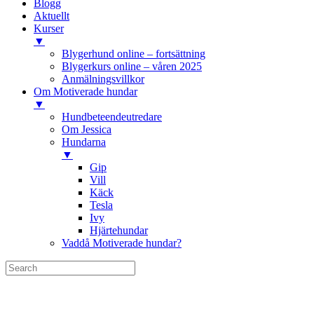
Blogg
Aktuellt
Kurser
▼
Blygerhund online – fortsättning
Blygerkurs online – våren 2025
Anmälningsvillkor
Om Motiverade hundar
▼
Hundbeteendeutredare
Om Jessica
Hundarna
▼
Gip
Vill
Käck
Tesla
Ivy
Hjärtehundar
Vaddå Motiverade hundar?