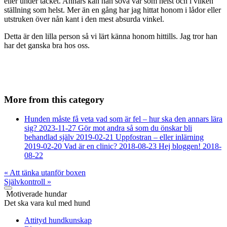
eller under täcket. Annars kan han sova var som helst och i vilken
ställning som helst. Mer än en gång har jag hittat honom i lådor eller
utstruken över nån kant i den mest absurda vinkel.
Detta är den lilla person så vi lärt känna honom hittills. Jag tror han
har det ganska bra hos oss.
More from this category
Hunden måste få veta vad som är fel – hur ska den annars lära
sig?
2023-11-27
Gör mot andra så som du önskar bli
behandlad själv
2019-02-21
Uppfostran – eller inlärning
2019-02-20
Vad är en clinic?
2018-08-23
Hej bloggen!
2018-
08-22
«
Att tänka utanför boxen
Självkontroll
»
Motiverade hundar
Det ska vara kul med hund
Attityd hundkunskap